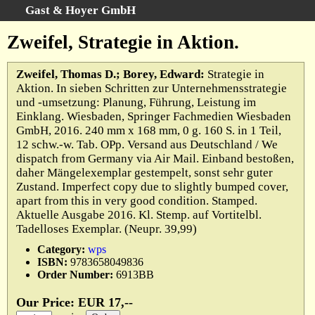
Gast & Hoyer GmbH
Search
:
Zweifel, Strategie in Aktion.
Home
Zweifel, Thomas D.; Borey, Edward:
Strategie in
Advanced Search
Aktion. In sieben Schritten zur Unternehmensstrategie
Categories
und -umsetzung: Planung, Führung, Leistung im
Keywords
Einklang. Wiesbaden, Springer Fachmedien Wiesbaden
GmbH, 2016. 240 mm x 168 mm, 0 g. 160 S. in 1 Teil,
All Titles
12 schw.-w. Tab. OPp. Versand aus Deutschland / We
Cart
dispatch from Germany via Air Mail. Einband bestoßen,
daher Mängelexemplar gestempelt, sonst sehr guter
Terms
Zustand. Imperfect copy due to slightly bumped cover,
Withdrawal
apart from this in very good condition. Stamped.
Aktuelle Ausgabe 2016. Kl. Stemp. auf Vortitelbl.
Privacy Policy
Tadelloses Exemplar. (Neupr. 39,99)
Legal Details
Category:
wps
ISBN:
9783658049836
Order Number:
6913BB
Our Price: EUR 17,--