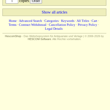
copies
Show all articles
Home
·
Advanced Search
·
Categories
·
Keywords
·
All Titles
·
Cart
·
Terms
·
Contract Withdrawal
·
Cancellation Policy
·
Privacy Policy
·
Legal Details
HescomShop
- Das Webshopsystem für Antiquariate und Verlage | © 2006-2026 by
HESCOM-Software
. Alle Rechte vorbehalten.