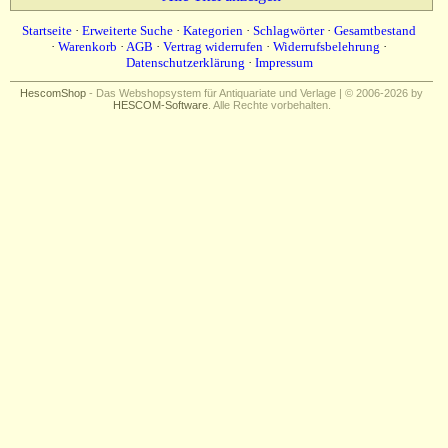
Startseite
·
Erweiterte Suche
·
Kategorien
·
Schlagwörter
·
Gesamtbestand
·
Warenkorb
·
AGB
·
Vertrag widerrufen
·
Widerrufsbelehrung
·
Datenschutzerklärung
·
Impressum
HescomShop
- Das Webshopsystem für Antiquariate und Verlage | © 2006-2026 by
HESCOM-Software
. Alle Rechte vorbehalten.