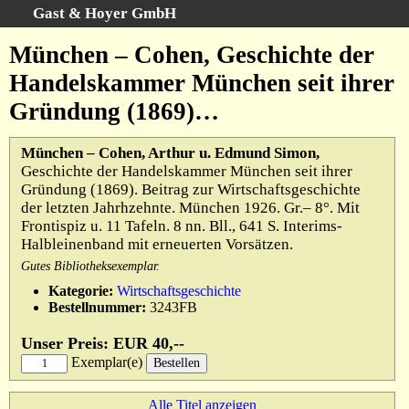
Gast & Hoyer GmbH
Schnellsuche
:
München – Cohen, Geschichte der
Startseite
Handelskammer München seit ihrer
Erweiterte Suche
Gründung (1869)…
Kategorien
Schlagwörter
München – Cohen, Arthur u. Edmund Simon,
Geschichte der Handelskammer München seit ihrer
Gesamtbestand
Gründung (1869). Beitrag zur Wirtschaftsgeschichte
Warenkorb
der letzten Jahrhzehnte. München 1926. Gr.– 8°. Mit
Frontispiz u. 11 Tafeln. 8 nn. Bll., 641 S. Interims-
AGB
Halbleinenband mit erneuerten Vorsätzen.
Widerruf
Gutes Bibliotheksexemplar.
Datenschutz
Kategorie:
Wirtschaftsgeschichte
Bestellnummer:
3243FB
Impressum
Unser Preis: EUR 40,--
Exemplar(e)
Alle Titel anzeigen