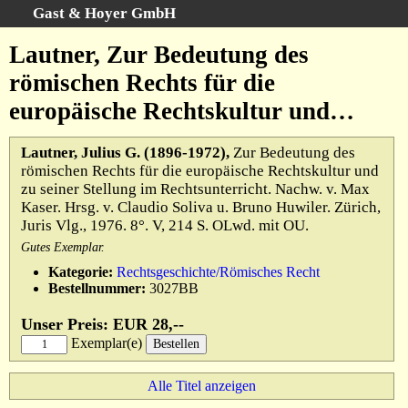
Gast & Hoyer GmbH
Schnellsuche
:
Lautner, Zur Bedeutung des
Startseite
römischen Rechts für die
Erweiterte Suche
europäische Rechtskultur und…
Kategorien
Schlagwörter
Lautner, Julius G. (1896-1972),
Zur Bedeutung des
römischen Rechts für die europäische Rechtskultur und
Gesamtbestand
zu seiner Stellung im Rechtsunterricht. Nachw. v. Max
Warenkorb
Kaser. Hrsg. v. Claudio Soliva u. Bruno Huwiler. Zürich,
Juris Vlg., 1976. 8°. V, 214 S. OLwd. mit OU.
AGB
Gutes Exemplar.
Widerruf
Kategorie:
Rechtsgeschichte/Römisches Recht
Datenschutz
Bestellnummer:
3027BB
Impressum
Unser Preis: EUR 28,--
Exemplar(e)
Alle Titel anzeigen