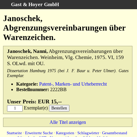
Gast & Hoyer GmbH
Schnellsuche
:
Janoschek,
Startseite
Abgrenzungsvereinbarungen über
Erweiterte Suche
Warenzeichen.
Kategorien
Schlagwörter
Janoschek, Nanni,
Abgrenzungsvereinbarungen über
Warenzeichen. Weinheim, Vlg. Chemie, 1975. VI, 159
Gesamtbestand
S. OLwd. mit OU.
Warenkorb
Dissertation Hamburg 1975 (bei J. F. Baur u. Peter Ulmer). Gutes
Exemplar.
AGB
Kategorie:
Patent-, Marken- und Urheberrecht
Widerruf
Bestellnummer:
2222BB
Datenschutz
Unser Preis: EUR 15,--
Impressum
Exemplar(e)
Alle Titel anzeigen
Startseite
·
Erweiterte Suche
·
Kategorien
·
Schlagwörter
·
Gesamtbestand