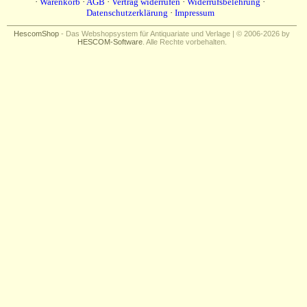
·
Warenkorb
·
AGB
·
Vertrag widerrufen
·
Widerrufsbelehrung
·
Datenschutzerklärung
·
Impressum
HescomShop
- Das Webshopsystem für Antiquariate und Verlage | © 2006-2026 by
HESCOM-Software
. Alle Rechte vorbehalten.