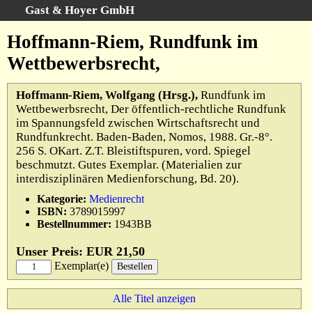
Gast & Hoyer GmbH
Schnellsuche
:
Hoffmann-Riem, Rundfunk im
Startseite
Wettbewerbsrecht,
Erweiterte Suche
Kategorien
Hoffmann-Riem, Wolfgang (Hrsg.),
Rundfunk im
Wettbewerbsrecht, Der öffentlich-rechtliche Rundfunk
Schlagwörter
im Spannungsfeld zwischen Wirtschaftsrecht und
Gesamtbestand
Rundfunkrecht. Baden-Baden, Nomos, 1988. Gr.-8°.
256 S. OKart. Z.T. Bleistiftspuren, vord. Spiegel
Warenkorb
beschmutzt. Gutes Exemplar. (Materialien zur
AGB
interdisziplinären Medienforschung, Bd. 20).
Widerruf
Kategorie:
Medienrecht
ISBN:
3789015997
Datenschutz
Bestellnummer:
1943BB
Impressum
Unser Preis: EUR 21,50
Exemplar(e)
Alle Titel anzeigen