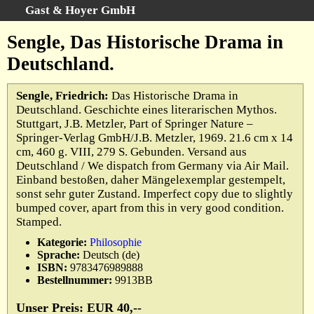
Gast & Hoyer GmbH
Schnellsuche
:
Sengle, Das Historische Drama in
Startseite
Deutschland.
Erweiterte Suche
Kategorien
Sengle, Friedrich:
Das Historische Drama in
Deutschland. Geschichte eines literarischen Mythos.
Schlagwörter
Stuttgart, J.B. Metzler, Part of Springer Nature –
Gesamtbestand
Springer-Verlag GmbH/J.B. Metzler, 1969. 21.6 cm x 14
cm, 460 g. VIII, 279 S. Gebunden. Versand aus
Warenkorb
Deutschland / We dispatch from Germany via Air Mail.
AGB
Einband bestoßen, daher Mängelexemplar gestempelt,
sonst sehr guter Zustand. Imperfect copy due to slightly
Widerruf
bumped cover, apart from this in very good condition.
Datenschutz
Stamped.
Impressum
Kategorie:
Philosophie
Sprache:
Deutsch (de)
ISBN:
9783476989888
Bestellnummer:
9913BB
Unser Preis: EUR 40,--