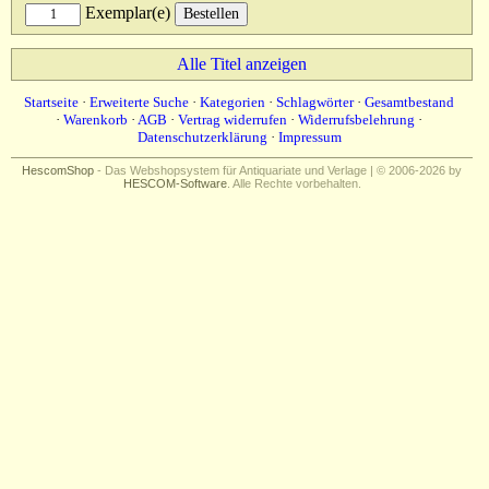
Exemplar(e)
Alle Titel anzeigen
Startseite
·
Erweiterte Suche
·
Kategorien
·
Schlagwörter
·
Gesamtbestand
·
Warenkorb
·
AGB
·
Vertrag widerrufen
·
Widerrufsbelehrung
·
Datenschutzerklärung
·
Impressum
HescomShop
- Das Webshopsystem für Antiquariate und Verlage | © 2006-2026 by
HESCOM-Software
. Alle Rechte vorbehalten.