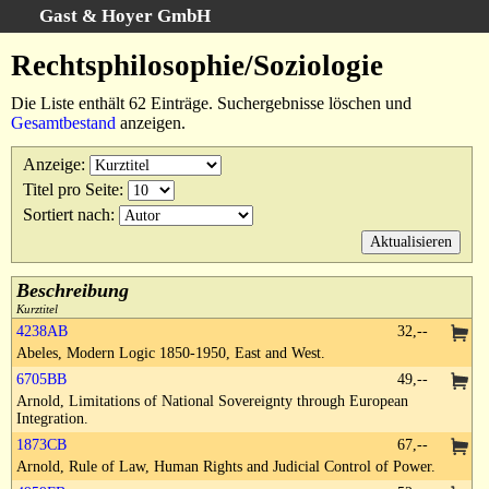
Gast & Hoyer GmbH
Schnellsuche
:
Rechtsphilosophie/Soziologie
Startseite
Die Liste enthält 62 Einträge. Suchergebnisse löschen und
Erweiterte Suche
Gesamtbestand
anzeigen.
Kategorien
Anzeige
:
Schlagwörter
Titel pro Seite
:
Suchergebnisse
Sortiert nach
:
Warenkorb
AGB
Beschreibung
Widerruf
Kurztitel
4238AB
32,--
Datenschutz
Abeles, Modern Logic 1850-1950, East and West.
Impressum
6705BB
49,--
Arnold, Limitations of National Sovereignty through European
Integration.
1873CB
67,--
Arnold, Rule of Law, Human Rights and Judicial Control of Power.