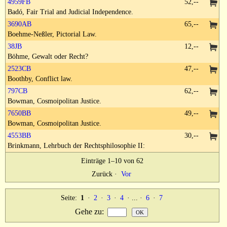
4959FB
52,--
Badó, Fair Trial and Judicial Independence.
3690AB
65,--
Boehme-Neßler, Pictorial Law.
38JB
12,--
Böhme, Gewalt oder Recht?
2523CB
47,--
Boothby, Conflict law.
797CB
62,--
Bowman, Cosmoipolitan Justice.
7650BB
49,--
Bowman, Cosmoipolitan Justice.
4553BB
30,--
Brinkmann, Lehrbuch der Rechtsphilosophie II:
Einträge 1–10 von 62
Zurück
·
Vor
Seite:
1
·
2
·
3
·
4
· ... ·
6
·
7
Gehe zu
: