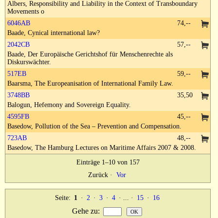
Albers, Responsibility and Liability in the Context of Transboundary
Movements o
6046AB
74,--
Baade, Cynical international law?
2042CB
57,--
Baade, Der Europäische Gerichtshof für Menschenrechte als
Diskurswächter.
517EB
59,--
Baarsma, The Europeanisation of International Family Law.
3748BB
35,50
Balogun, Hefemony and Sovereign Equality.
4595FB
45,--
Basedow, Pollution of the Sea – Prevention and Compensation.
723AB
48,--
Basedow, The Hamburg Lectures on Maritime Affairs 2007 & 2008.
Einträge 1–10 von 157
Zurück
·
Vor
Seite:
1
·
2
·
3
·
4
· ... ·
15
·
16
Gehe zu
: