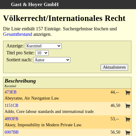
Gast & Hoyer GmbH
Schnellsuche
:
Völkerrecht/Internationales Recht
Startseite
Die Liste enthält 157 Einträge. Suchergebnisse löschen und
Erweiterte Suche
Gesamtbestand
anzeigen.
Kategorien
Anzeige
:
Schlagwörter
Titel pro Seite
:
Suchergebnisse
Sortiert nach
:
Warenkorb
AGB
Beschreibung
Widerruf
Kurztitel
473EB
44,--
Datenschutz
Abeyratne, Air Navigation Law.
Impressum
1151CB
46,50
Addo, Core labour standards and international trade.
4893FB
53,--
Aksoy, Impossibility in Modern Private Law.
6007BB
56,50