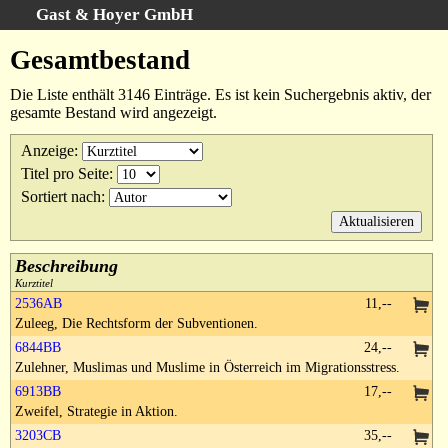
Gast & Hoyer GmbH
Schnellsuche
:
Gesamtbestand
Startseite
Die Liste enthält 3146 Einträge. Es ist kein Suchergebnis aktiv, der
Erweiterte Suche
gesamte Bestand wird angezeigt.
Kategorien
Anzeige
:
Schlagwörter
Titel pro Seite
:
Gesamtbestand
Sortiert nach
:
Warenkorb
AGB
Beschreibung
Widerruf
Kurztitel
2536AB
11,--
Datenschutz
Zuleeg, Die Rechtsform der Subventionen.
Impressum
6844BB
24,--
Zulehner, Muslimas und Muslime in Österreich im Migrationsstress.
6913BB
17,--
Zweifel, Strategie in Aktion.
3203CB
35,--