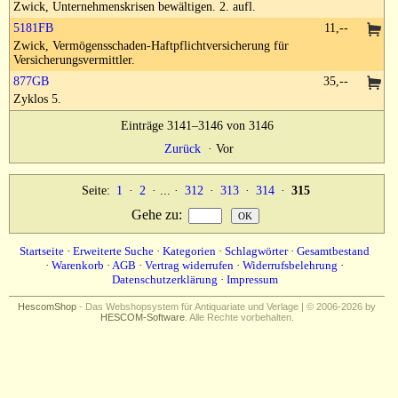
Zwick, Unternehmenskrisen bewältigen. 2. aufl.
5181FB
11,--
Zwick, Vermögensschaden-Haftpflichtversicherung für
Versicherungsvermittler.
877GB
35,--
Zyklos 5.
Einträge 3141–3146 von 3146
Zurück
·
Vor
Seite:
1
·
2
· ... ·
312
·
313
·
314
·
315
Gehe zu
:
Startseite
·
Erweiterte Suche
·
Kategorien
·
Schlagwörter
·
Gesamtbestand
·
Warenkorb
·
AGB
·
Vertrag widerrufen
·
Widerrufsbelehrung
·
Datenschutzerklärung
·
Impressum
HescomShop
- Das Webshopsystem für Antiquariate und Verlage | © 2006-2026 by
HESCOM-Software
. Alle Rechte vorbehalten.