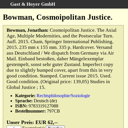
Gast & Hoyer GmbH
Schnellsuche
:
Bowman, Cosmoipolitan Justice.
Startseite
Bowman, Jonathan:
Cosmoipolitan Justice. The Axial
Erweiterte Suche
Age, Multiple Modernities, and the Postsecular Turn.
Kategorien
Aufl. 2015. Cham, Springer International Publishing,
Schlagwörter
2015. 235 mm x 155 mm. 335 p. Hardcover. Versand
aus Deutschland / We dispatch from Germany via Air
Gesamtbestand
Mail. Einband bestoßen, daher Mängelexemplar
Warenkorb
gestempelt, sonst sehr guter Zustand. Imperfect copy
due to slightly bumped cover, apart from this in very
AGB
good condition. Stamped. Current issue 2015. Used.
Widerruf
Good condition. (Original price: 139,05) Studies in
Global Justice ; 15.
Datenschutz
Kategorie:
Rechtsphilosophie/Soziologie
Impressum
Sprache:
Deutsch (de)
ISBN:
9783319127088
Bestellnummer:
797CB
Unser Preis: EUR 62,--