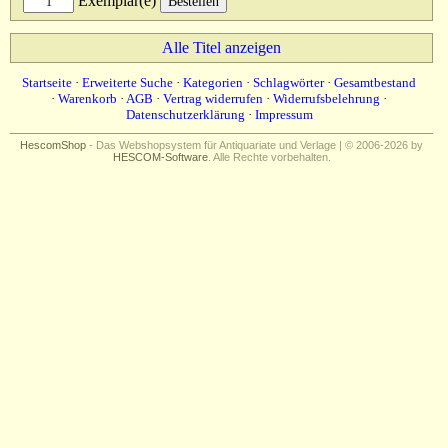
Exemplar(e)
Alle Titel anzeigen
Startseite
·
Erweiterte Suche
·
Kategorien
·
Schlagwörter
·
Gesamtbestand
·
Warenkorb
·
AGB
·
Vertrag widerrufen
·
Widerrufsbelehrung
·
Datenschutzerklärung
·
Impressum
HescomShop
- Das Webshopsystem für Antiquariate und Verlage | © 2006-2026 by
HESCOM-Software
. Alle Rechte vorbehalten.